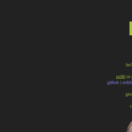
he/
pali6
or
github
|
reddi
gi
c